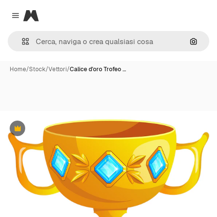
Magnific
Close menu
Cerca 
Home
/
Stock
/
Vettori
/
Calice d'oro Trofeo …
Premium