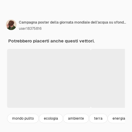
Campagna poster della giornata mondiale dell'acqua su sfondo blu. Tenere la mano salvare la terra, far cadere l'acqua il 22 marzo.
user18375816
Potrebbero piacerti anche questi vettori.
mondo pulito
ecologia
ambiente
terra
energia ver