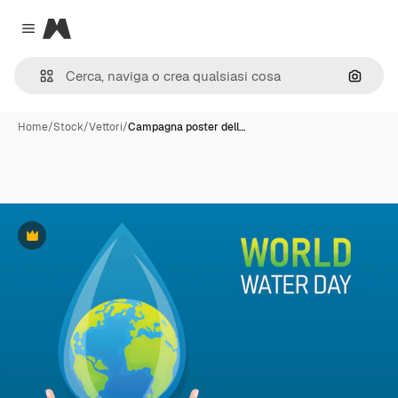
Magnific
Close menu
Cerca 
Home
/
Stock
/
Vettori
/
Campagna poster dell…
Premium