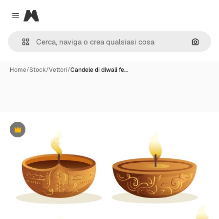
Magnific
Close menu
Cerca 
Home
/
Stock
/
Vettori
/
Candele di diwali fe…
Premium