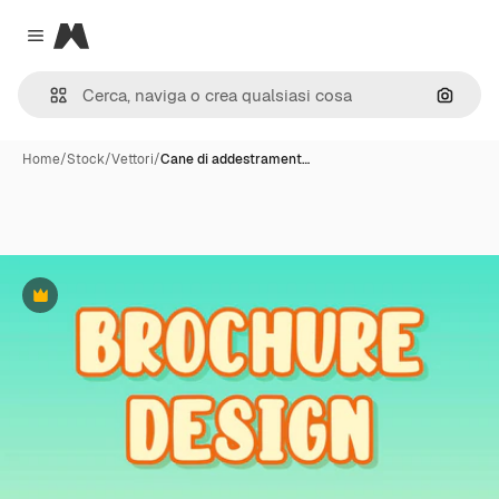
Magnific
Close menu
Cerca 
Home
/
Stock
/
Vettori
/
Cane di addestrament…
Premium