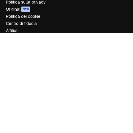
Politica sulla privacy
Originali
New
Politica dei cookie
Centro di fiducia
Affiliati
Aziende
Azienda
Prezzi
Chi siamo
Recensioni
Lavora con noi
Cerca tendenze
Blog
Eventi
Slidesgo
Vendi i tuoi contenuti
Sala stampa
Cerchi magnific.ai