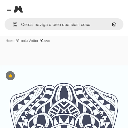
Magnific
Close menu
Cerca 
Home
/
Stock
/
Vettori
/
Cane
Premium