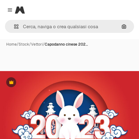
Magnific
Close menu
Cerca 
Home
/
Stock
/
Vettori
/
Capodanno cinese 202…
Premium