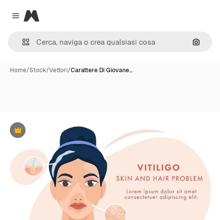
Magnific
Close menu
Cerca 
Home
/
Stock
/
Vettori
/
Carattere Di Giovane…
Premium