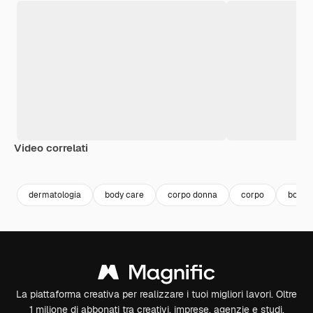
Video correlati
Premium
Premium
dermatologia
body care
corpo donna
corpo
body 
La piattaforma creativa per realizzare i tuoi migliori lavori. Oltre
1 milione di abbonati tra creativi, imprese, agenzie e studi.