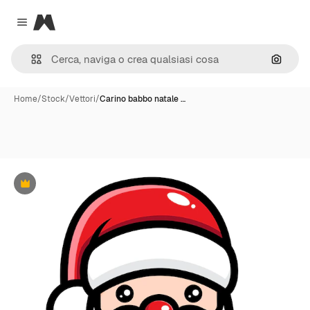
Magnific
Close menu
Cerca 
Home
/
Stock
/
Vettori
/
Carino babbo natale …
Premium