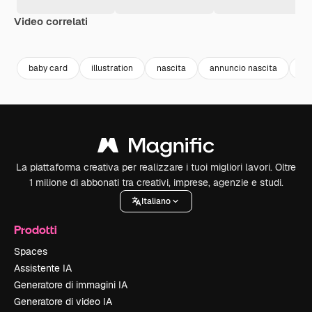
Video correlati
Premium
Premium
Premium
Premium
baby card
illustration
nascita
annuncio nascita
ba
La piattaforma creativa per realizzare i tuoi migliori lavori. Oltre
1 milione di abbonati tra creativi, imprese, agenzie e studi.
Italiano
Prodotti
Spaces
Assistente IA
Generatore di immagini IA
Generatore di video IA