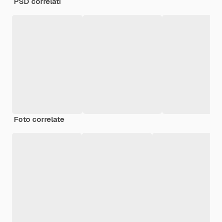
PSD correlati
Foto correlate