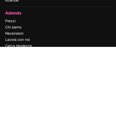
Aziende
Azienda
Prezzi
Chi siamo
Recensioni
Lavora con noi
Cerca tendenze
Blog
Eventi
Slidesgo
Vendi i tuoi contenuti
Sala stampa
Cerchi magnific.ai
Contattaci
Assistenza clienti
Instagram