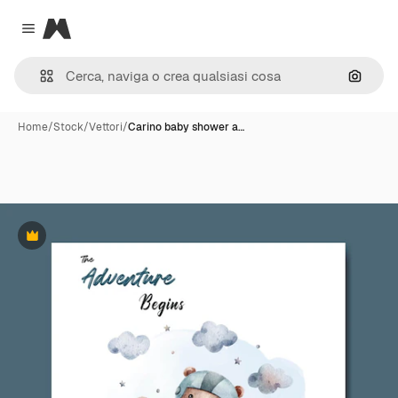
Magnific
Close menu
Cerca 
Home
/
Stock
/
Vettori
/
Carino baby shower a…
Premium