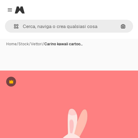
Magnific
Close menu
Cerca 
Home
/
Stock
/
Vettori
/
Carino kawaii cartoo…
Premium