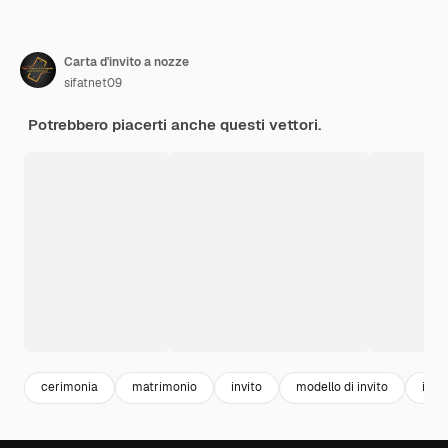
Carta d'invito a nozze
sifatnet09
Potrebbero piacerti anche questi vettori.
cerimonia
matrimonio
invito
modello di invito
invi