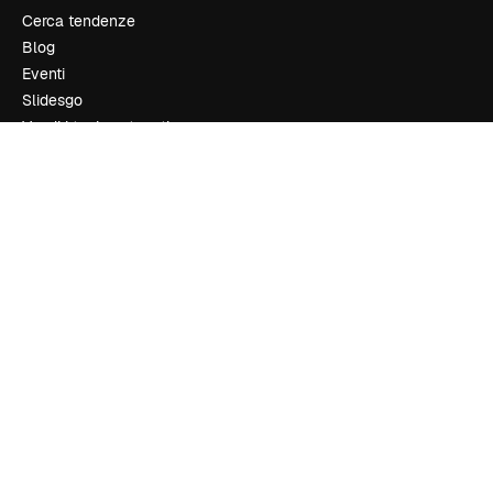
Cerca tendenze
Blog
Eventi
Slidesgo
Vendi i tuoi contenuti
Sala stampa
Cerchi magnific.ai
Contattaci
Assistenza clienti
Instagram
YouTube
LinkedIn
TikTok
Discord
X
Reddit