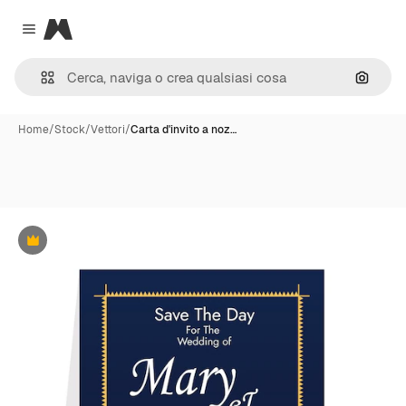
Magnific
Close menu
Cerca 
Home
/
Stock
/
Vettori
/
Carta d'invito a noz…
Premium