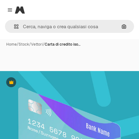
Magnific
Close menu
Cerca 
Home
/
Stock
/
Vettori
/
Carta di credito iso…
Premium