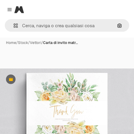
Magnific
Close menu
Cerca 
Home
/
Stock
/
Vettori
/
Carta di invito matr…
Premium