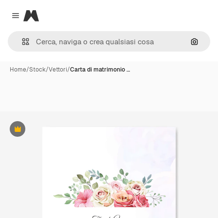
Magnific
Close menu
Cerca 
Home
/
Stock
/
Vettori
/
Carta di matrimonio …
Premium