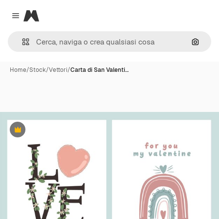
Magnific
Close menu
Cerca 
Home
/
Stock
/
Vettori
/
Carta di San Valenti…
Premium