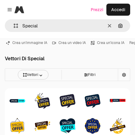
Magnific
Prezzi
Accedi
Close menu
Cancella
Cerca 
Crea un'immagine IA
Crea un video IA
Crea un'icona IA
Re
Vettori Di Special
Vettori
Filtri