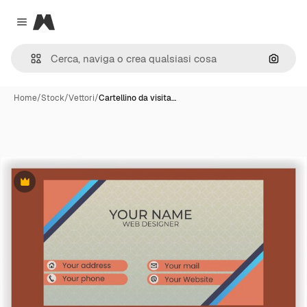
Magnific
Close menu
Cerca 
Home
/
Stock
/
Vettori
/
Cartellino da visita…
Premium