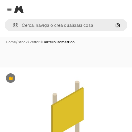
Magnific
Close menu
Cerca 
Home
/
Stock
/
Vettori
/
Cartello isometrico
Premium