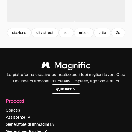
stazione
city street
set
urban
città
3d
s
La piattaforma creativa per realizzare i tuoi migliori lavori. Oltre
1 milione di abbonati tra creativi, imprese, agenzie e studi.
Italiano
Prodotti
Spaces
Assistente IA
Generatore di immagini IA
Generatore di video IA