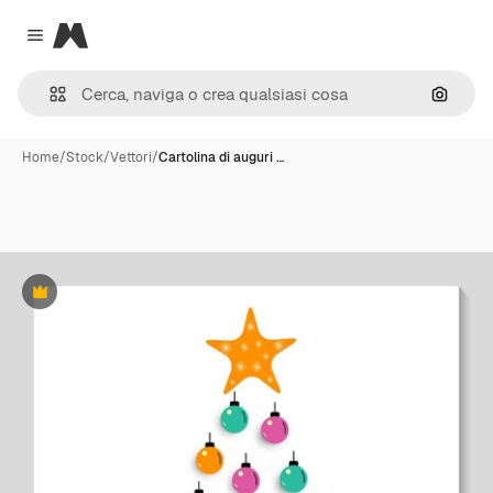
Magnific
Close menu
Cerca 
Home
/
Stock
/
Vettori
/
Cartolina di auguri …
Premium