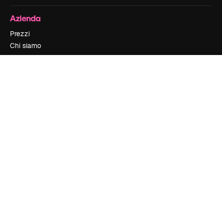
Azienda
Prezzi
Chi siamo
Recensioni
Lavora con noi
Cerca tendenze
Blog
Eventi
Slidesgo
Vendi i tuoi contenuti
Sala stampa
Cerchi magnific.ai
Contattaci
Assistenza clienti
Instagram
YouTube