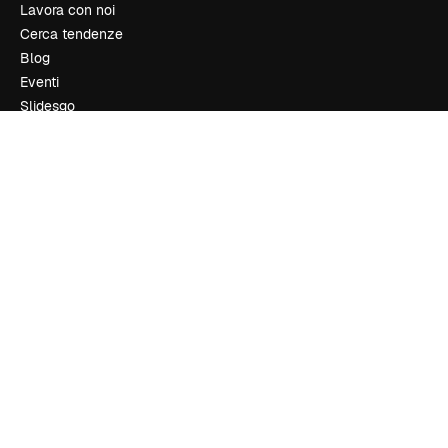
Lavora con noi
Cerca tendenze
Blog
Eventi
Slidesgo
Vendi i tuoi contenuti
Sala stampa
Cerchi magnific.ai
Contattaci
Assistenza clienti
Instagram
YouTube
LinkedIn
TikTok
Discord
X
Reddit