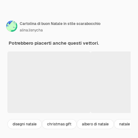
Cartolina di buon Natale in stile scarabocchio
alina.lisnycha
Potrebbero piacerti anche questi vettori.
disegni natale
christmas gift
albero di natale
natale