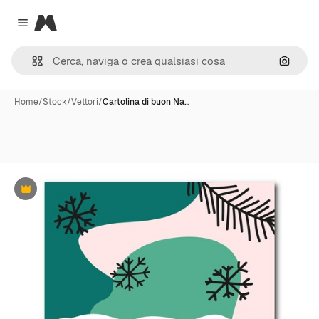
Magnific
Close menu
Cerca 
Home
/
Stock
/
Vettori
/
Cartolina di buon Na…
Premium