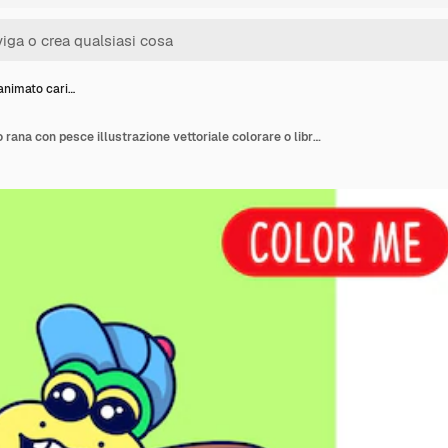
animato cari…
Cartone animato carino rana con pesce illustrazione vettoriale colorare o libro per bambini