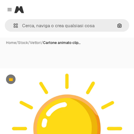
Magnific
Close menu
Cerca 
Home
/
Stock
/
Vettori
/
Cartone animato clip…
Premium