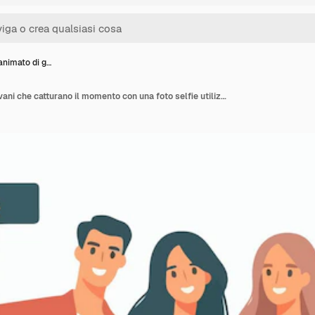
animato di g…
Cartone animato di giovani che catturano il momento con una foto selfie utilizzando uno smartphone in stile flat design