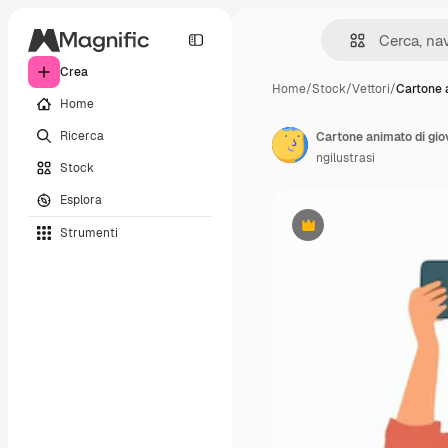
Crea
Home
/
Stock
/
Vettori
/
Cartone 
Home
Ricerca
ngilustrasi
Stock
Esplora
Strumenti
Premium