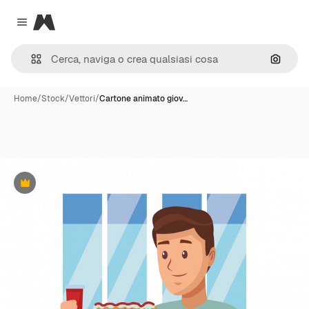
Magnific
Close menu
Cerca 
Home
/
Stock
/
Vettori
/
Cartone animato giov…
Premium