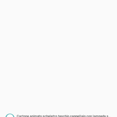
Cartone animato scheletro teschio cappellaio con lampada sullo sfondo del cielo di luna piena Happy Halloween poster Dolcetto o scherzetto biglietto di auguri illustrazione