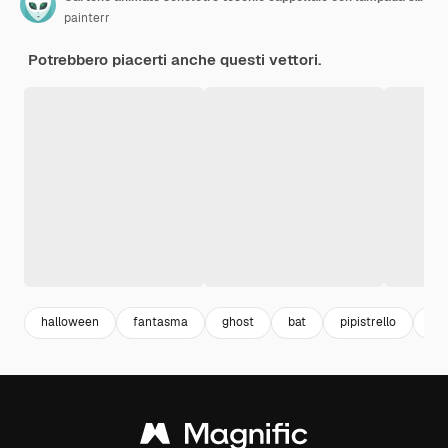
painterr
Potrebbero piacerti anche questi vettori.
halloween
fantasma
ghost
bat
pipistrello
ha