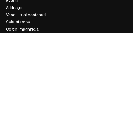
Eventi
Slidesgo
Vendi i tuoi contenuti
Sala stampa
Cerchi magnific.ai
Contattaci
Assistenza clienti
Instagram
YouTube
LinkedIn
TikTok
Discord
X
Reddit
Copyright © 2010-
2026
Freepik Company S.L.U.
Tutti i diritti riservati
.