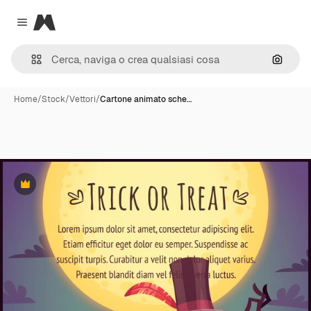
Magnific
Close menu
Cerca 
Home
/
Stock
/
Vettori
/
Cartone animato sche…
Premium