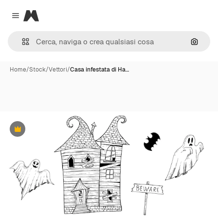
Magnific
Close menu
Cerca 
Home
/
Stock
/
Vettori
/
Casa infestata di Ha…
Premium