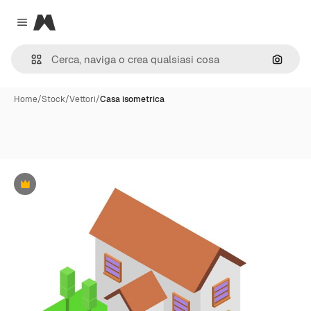
Magnific
Close menu
Cerca 
Home
/
Stock
/
Vettori
/
Casa isometrica
Premium