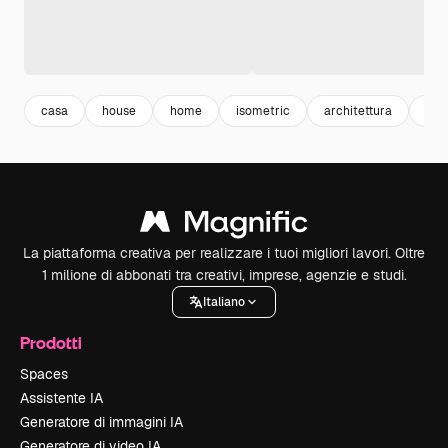
casa
house
home
isometric
architettura
arc
La piattaforma creativa per realizzare i tuoi migliori lavori. Oltre
1 milione di abbonati tra creativi, imprese, agenzie e studi.
Italiano
Prodotti
Spaces
Assistente IA
Generatore di immagini IA
Generatore di video IA