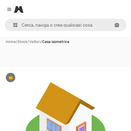
Magnific
Close menu
Cerca 
Home
/
Stock
/
Vettori
/
Casa isometrica
Premium