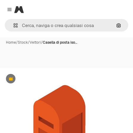
Magnific
Close menu
Cerca 
Home
/
Stock
/
Vettori
/
Casella di posta iso…
Premium