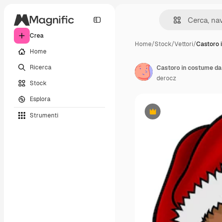
Crea
Home
/
Stock
/
Vettori
/
Castoro 
Home
Ricerca
Castoro in costume da
derocz
Stock
Esplora
Strumenti
Premium