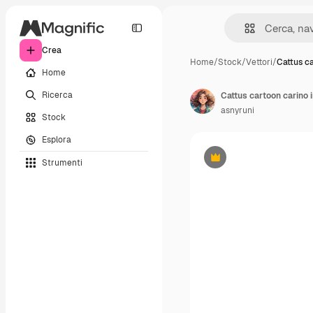
Crea
Home
/
Stock
/
Vettori
/
Cattus c
Home
Ricerca
Cattus cartoon carino in
asnyruni
Stock
Esplora
Strumenti
Premium