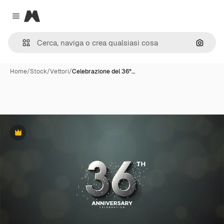
Magnific
Close menu
Cerca 
Home
/
Stock
/
Vettori
/
Celebrazione del 36°…
Premium