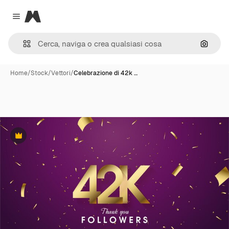
Magnific
Close menu
Cerca 
Home
/
Stock
/
Vettori
/
Celebrazione di 42k …
Premium