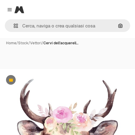
Magnific
Close menu
Cerca 
Home
/
Stock
/
Vettori
/
Cervi dell'acquerell…
Premium