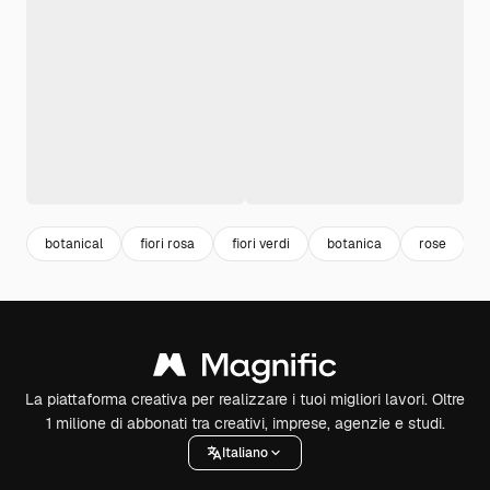
botanical
fiori rosa
fiori verdi
botanica
rose
f
La piattaforma creativa per realizzare i tuoi migliori lavori. Oltre
1 milione di abbonati tra creativi, imprese, agenzie e studi.
Italiano