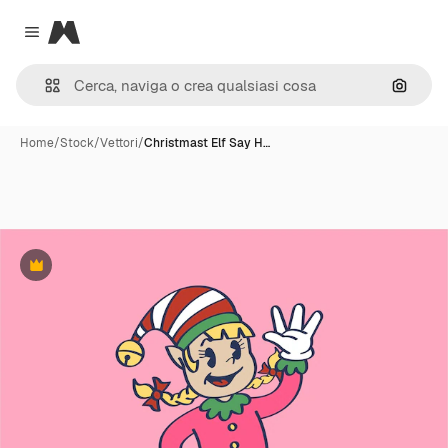
Magnific
Close menu
Cerca 
Home
/
Stock
/
Vettori
/
Christmast Elf Say H…
Premium