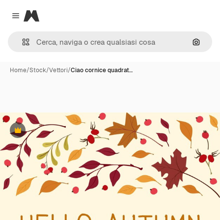
Magnific
Close menu
Cerca 
Home
/
Stock
/
Vettori
/
Ciao cornice quadrat…
Premium