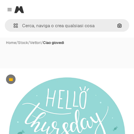
Magnific
Close menu
Cerca 
Home
/
Stock
/
Vettori
/
Ciao giovedì
Premium