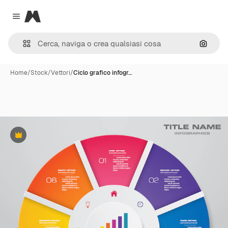
Magnific
Close menu
Cerca 
Home
/
Stock
/
Vettori
/
Ciclo grafico infogr…
Premium