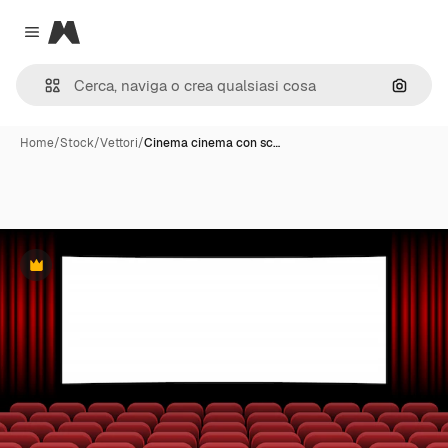
Magnific
Close menu
Cerca 
Home
/
Stock
/
Vettori
/
Cinema cinema con sc…
Premium