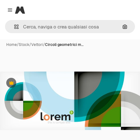
Magnific
Close menu
Cerca 
Home
/
Stock
/
Vettori
/
Circoli geometrici m…
Premium