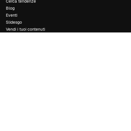
Cerca tendenze
Blog
Eventi
Slidesgo
Vendi i tuoi contenuti
Sala stampa
Cerchi magnific.ai
Contattaci
Assistenza clienti
Instagram
YouTube
LinkedIn
TikTok
Discord
X
Reddit