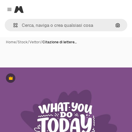
Magnific
Close menu
Cerca 
Home
/
Stock
/
Vettori
/
Citazione di lettere…
Premium