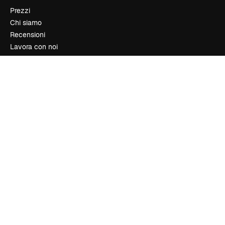
Prezzi
Chi siamo
Recensioni
Lavora con noi
Cerca tendenze
Blog
Eventi
Slidesgo
Vendi i tuoi contenuti
Sala stampa
Cerchi magnific.ai
Contattaci
Assistenza clienti
Instagram
YouTube
LinkedIn
TikTok