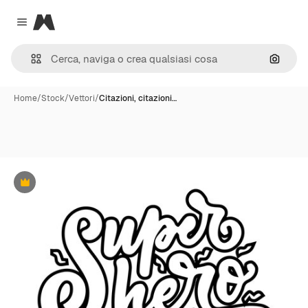
Magnific
Close menu
Cerca 
Home
/
Stock
/
Vettori
/
Citazioni, citazioni…
Premium