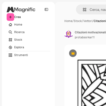
Crea
Home
/
Stock
/
Vettori
/
Citazion
Home
Ricerca
protabsorkar11
Stock
Esplora
Strumenti
Premium