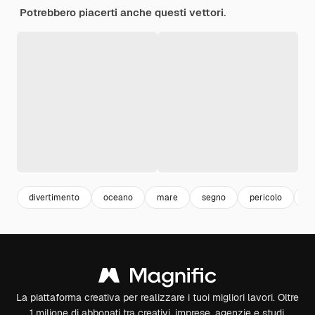
Potrebbero piacerti anche questi vettori.
divertimento
oceano
mare
segno
pericolo
ne
La piattaforma creativa per realizzare i tuoi migliori lavori. Oltre
1 milione di abbonati tra creativi, imprese, agenzie e studi.