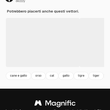
dezzzy
Potrebbero piacerti anche questi vettori.
cane e gatto
orso
cat
gatto
tigre
tiger
c