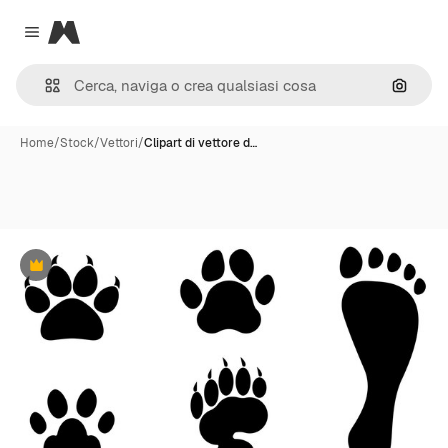
Magnific
Close menu
Cerca 
Home
/
Stock
/
Vettori
/
Clipart di vettore d…
Premium