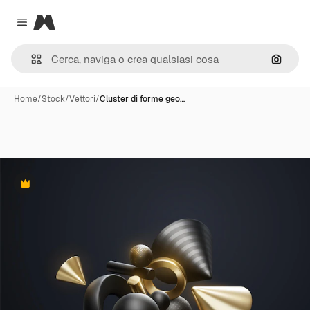
Magnific
Close menu
Cerca 
Home
/
Stock
/
Vettori
/
Cluster di forme geo…
Premium