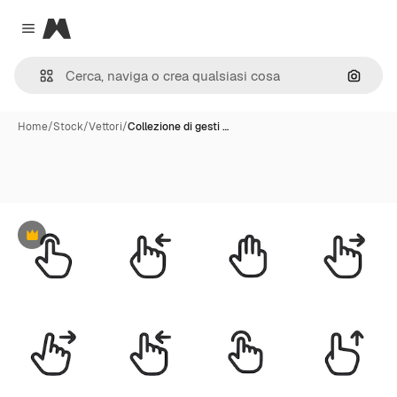
Magnific
Close menu
Cerca 
Home
/
Stock
/
Vettori
/
Collezione di gesti …
Premium