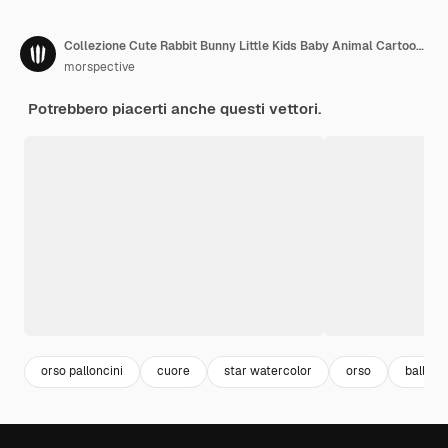
Collezione Cute Rabbit Bunny Little Kids Baby Animal Cartoon Clipart doodle
morspective
Potrebbero piacerti anche questi vettori.
orso palloncini
cuore
star watercolor
orso
balloon