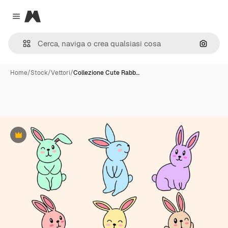
Magnific
Close menu
Cerca 
Home
/
Stock
/
Vettori
/
Collezione Cute Rabb…
Premium