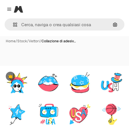
Magnific
Close menu
Cerca 
Home
/
Stock
/
Vettori
/
Collezione di adesiv…
Premium