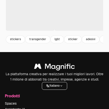
stickers
transgender
lgbt
sticker
adesivi
gay
La piattaforma creativa per realizzare i tuoi migliori lavori. Oltre
1 milione di abbonati tra creativi, imprese, agenzie e studi.
Italiano
Prodotti
Spaces