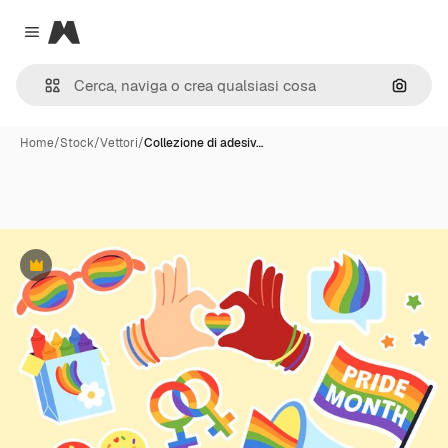
Magnific
Close menu
Cerca 
Home
/
Stock
/
Vettori
/
Collezione di adesiv…
Premium